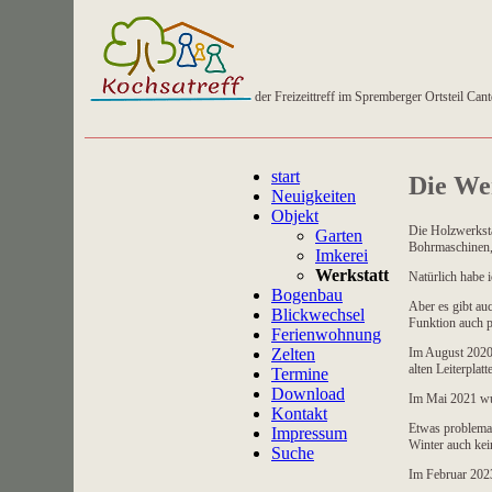
der Freizeittreff im Spremberger Ortsteil Can
Navigation
start
überspringen
Die We
Neuigkeiten
Objekt
Die Holzwerksta
Garten
Bohrmaschinen, 
Imkerei
Werkstatt
Natürlich habe 
Bogenbau
Aber es gibt au
Blickwechsel
Funktion auch p
Ferienwohnung
Im August 2020 
Zelten
alten Leiterplat
Termine
Download
Im Mai 2021 wur
Kontakt
Etwas problemat
Impressum
Winter auch kei
Suche
Im Februar 202