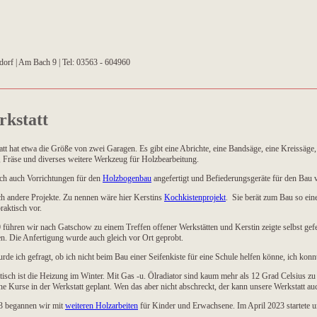
tdorf | Am Bach 9 | Tel: 03563 - 604960
rkstatt
tt hat etwa die Größe von zwei Garagen. Es gibt eine Abrichte, eine Bandsäge, eine Kreissäge,
Fräse und diverses weitere Werkzeug für Holzbearbeitung.
ich auch Vorrichtungen für den
Holzbogenbau
angefertigt und Befiederungsgeräte für den Bau 
ch andere Projekte. Zu nennen wäre hier Kerstins
Kochkistenprojekt
. Sie berät zum Bau so eine
raktisch vor.
führen wir nach Gatschow zu einem Treffen offener Werkstätten und Kerstin zeigte selbst gef
ten. Die Anfertigung wurde auch gleich vor Ort geprobt.
de ich gefragt, ob ich nicht beim Bau einer Seifenkiste für eine Schule helfen könne, ich kon
isch ist die Heizung im Winter. Mit Gas -u. Ölradiator sind kaum mehr als 12 Grad Celsius zu
ne Kurse in der Werkstatt geplant. Wen das aber nicht abschreckt, der kann unsere Werkstatt a
3 begannen wir mit
weiteren Holzarbeiten
für Kinder und Erwachsene. Im April 2023 startete 